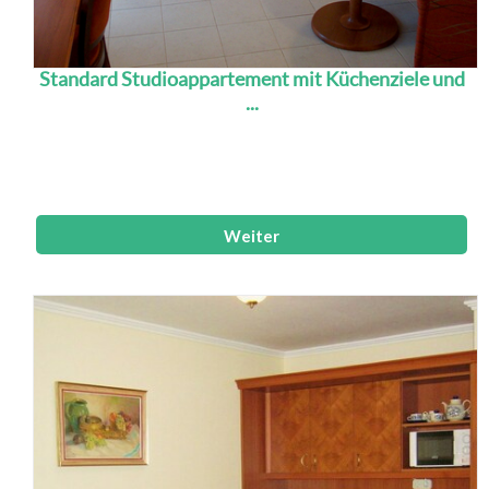
Standard Studioappartement mit Küchenziele und
...
Die Studios verfügen über eine eingerichtete
Küchenzeile, 1 Zimmer mit LCD TV und Safe,
Dusche mit Toilette und Fön, Balkon.
Weiter