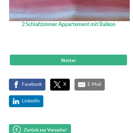
2 Schlafzimmer Appartement mit Balkon
Die 2-Schlafzimmer-Appartements verfügen über
eine eingerichtete Küchenzeile, 2 Schlafzimmer, 1
Wohnzimmer, LCD TV und Safe, Dusche/WC mi...
Weiter
Facebook
X
E-Mail
LinkedIn
Zurück zur Vorseite!