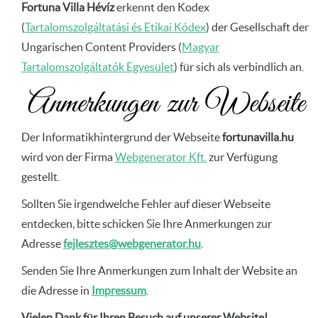
Fortuna Villa Hévíz
erkennt den Kodex
(
Tartalomszolgáltatási és Etikai Kódex
) der Gesellschaft der
Ungarischen Content Providers (
Magyar
Tartalomszolgáltatók Egyesület
) für sich als verbindlich an.
Anmerkungen zur Webseite
Der Informatikhintergrund der Webseite
fortunavilla.hu
wird von der Firma
Webgenerator Kft.
zur Verfügung
gestellt.
Sollten Sie irgendwelche Fehler auf dieser Webseite
entdecken, bitte schicken Sie Ihre Anmerkungen zur
Adresse
fejlesztes@webgenerator.hu
.
Senden Sie Ihre Anmerkungen zum Inhalt der Website an
die Adresse in
Impressum
.
Vielen Dank für Ihren Besuch auf unserer Website!