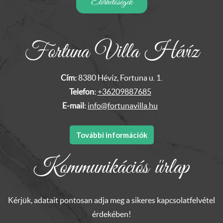
Elérhetőségek
Fortuna Villa Hévíz
Cím:
8380 Hévíz, Fortuna u. 1.
Telefon:
+36209887685
E-mail:
info@fortunavilla.hu
További információk
Kommunikációs űrlap
Kérjük, adatait pontosan adja meg a sikeres kapcsolatfelvétel
érdekében!