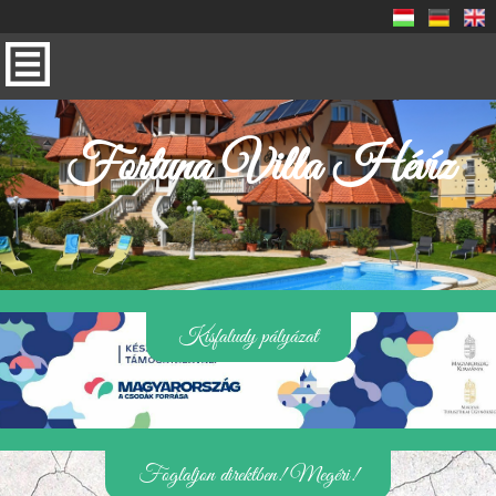
Fortuna Villa Hévíz
Kisfaludy pályázat
Foglaljon direktben! Megéri!