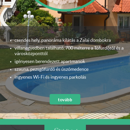
csendes hely, panoráma kilátás a Zalai dombokra
villanegyedben található, 700 méterre a Tófürdőtől és a
városközponttól
igényesen berendezett apartmanok
szauna, pezsgőfürdő és úszómedence
ingyenes Wi-Fi és ingyenes parkolás
tovább