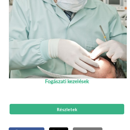
Fogászati kezelések
Kösse össze a hévízi pihenést fájdalommentes
fogászati kezelésekkel.
Részletek