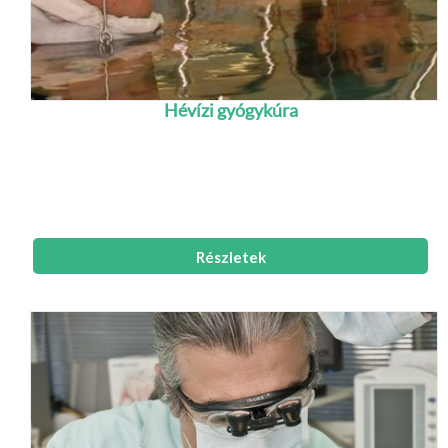
Hévízi gyógykúra
Apartmanvendégeink számára több lehetőséget
biztosítunk, hogy a hévízi reumatológus
szakorvosok tudását kihasználva és a hévízi
gyógytó a...
Részletek