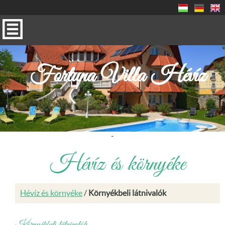
Fortuna Villa Hévíz
-
Hévíz és környéke
Hévíz és környéke
/
Környékbeli látnivalók
Környékbeli látnivalók