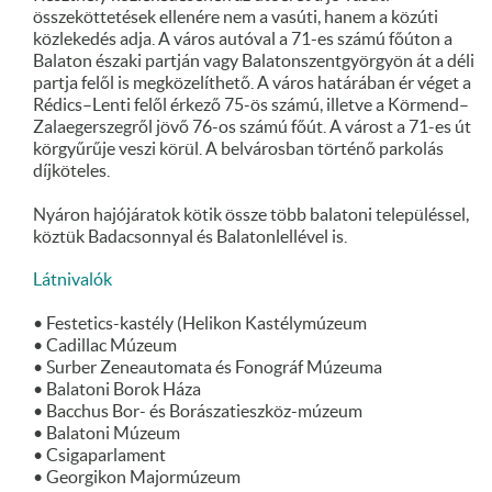
összeköttetések ellenére nem a vasúti, hanem a közúti
közlekedés adja. A város autóval a 71-es számú főúton a
Balaton északi partján vagy Balatonszentgyörgyön át a déli
partja felől is megközelíthető. A város határában ér véget a
Rédics–Lenti felől érkező 75-ös számú, illetve a Körmend–
Zalaegerszegről jövő 76-os számú főút. A várost a 71-es út
körgyűrűje veszi körül. A belvárosban történő parkolás
díjköteles.
Nyáron hajójáratok kötik össze több balatoni településsel,
köztük Badacsonnyal és Balatonlellével is.
Látnivalók
• Festetics-kastély (Helikon Kastélymúzeum
• Cadillac Múzeum
• Surber Zeneautomata és Fonográf Múzeuma
• Balatoni Borok Háza
• Bacchus Bor- és Borászatieszköz-múzeum
• Balatoni Múzeum
• Csigaparlament
• Georgikon Majormúzeum