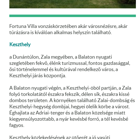
Fortuna Villa vonzáskörzetében akár városnézésre, akár
túrázásra is kíválóan alkalmas helyszín található.
Keszthely
a Dunántúlon, Zala megyében, a Balaton nyugati
szegletében fekvő, élénk turizmussal, fontos gazdasággal,
ősi történelemmel és kultúrával rendelkező város, a
Keszthelyi járás központja.
A Balaton nyugati végén, a Keszthelyi-öböl partján, a Zala
folyó torkolatától északra fekszik, délen sík, északra kissé
dombos területen. A környéken található Zalai-dombság és
Keszthelyi-hegység dombjai, hegyei ölelik körbe a várost.
Éghajlata az Adriai-tenger és a Balaton közelsége miatt
kiegyensúlyozottabb, a nyár kevésbé forró, a tél kevésbé
fagyos.
Keszthely közlekedésének az ütőerét a jó vasúti