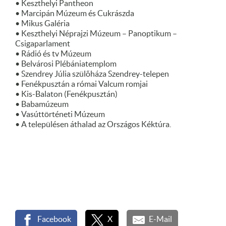
• Keszthelyi Pantheon
• Marcipán Múzeum és Cukrászda
• Mikus Galéria
• Keszthelyi Néprajzi Múzeum – Panoptikum –
Csigaparlament
• Rádió és tv Múzeum
• Belvárosi Plébániatemplom
• Szendrey Júlia szülőháza Szendrey-telepen
• Fenékpusztán a római Valcum romjai
• Kis-Balaton (Fenékpusztán)
• Babamúzeum
• Vasúttörténeti Múzeum
• A településen áthalad az Országos Kéktúra.
Facebook
X
E-Mail