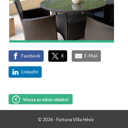
Facebook
X
E-Mail
LinkedIn
Vissza az előző oldalra!
Weboldalunk sütiket (cookie) használ
© 2026 - Fortuna Villa Hévíz
működése folyamán annak érdekében,